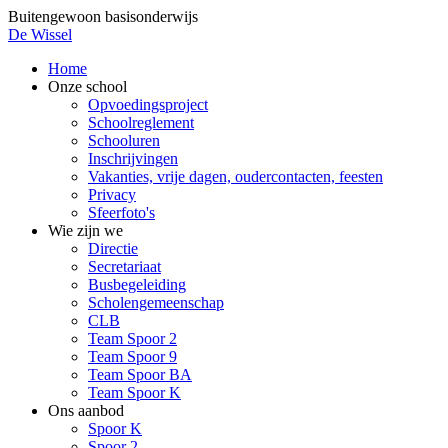
Overslaan
Buitengewoon basisonderwijs
en
De Wissel
naar
Home
de
Onze school
Hoofdnavigatie
inhoud
Opvoedingsproject
gaan
Schoolreglement
Schooluren
Inschrijvingen
Vakanties, vrije dagen, oudercontacten, feesten
Privacy
Sfeerfoto's
Wie zijn we
Directie
Secretariaat
Busbegeleiding
Scholengemeenschap
CLB
Team Spoor 2
Team Spoor 9
Team Spoor BA
Team Spoor K
Ons aanbod
Spoor K
Spoor 2