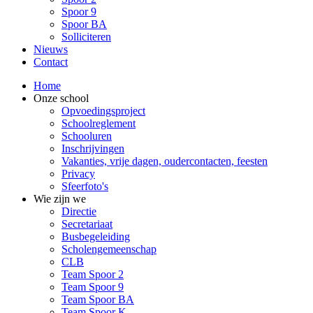
Spoor 9
Spoor BA
Solliciteren
Nieuws
Contact
Menu
Home
Onze school
Hoofdnavigatie
Opvoedingsproject
Schoolreglement
Schooluren
Inschrijvingen
Vakanties, vrije dagen, oudercontacten, feesten
Privacy
Sfeerfoto's
Wie zijn we
Directie
Secretariaat
Busbegeleiding
Scholengemeenschap
CLB
Team Spoor 2
Team Spoor 9
Team Spoor BA
Team Spoor K